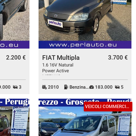
FIAT Multipla
2.200 €
3.700 €
1.6 16V Natural
Power Active
METANO
.000
3
2010
Benzina/Metano
183.000
5
VEICOLI COMMERCIALI