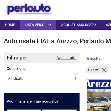
HOME
HOME
LISTA VEICOLI
ACQUISTIAMO USATO
AZ
LISTA VEICOLI
Auto usata FIAT a Arezzo, Perlauto M
ACQUISTIAMO USATO
Filtra per
Azzera tutto
6 risultati
AZIENDA
Condizione
Usato
Usato
6
I NOSTRI SERVIZI
ASSISTENZA
0
Vuoi finanziare il tuo acquisto?
DICONO DI NOI