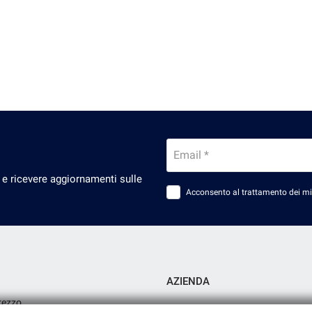
Email *
 e ricevere aggiornamenti sulle
Acconsento al trattamento dei miei
AZIENDA
rezzo
Azienda