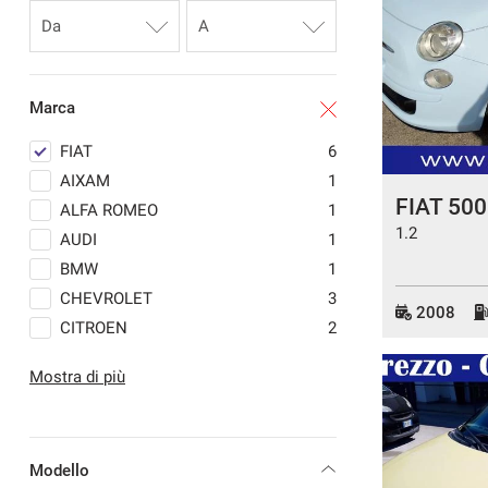
Marca
FIAT
6
AIXAM
1
FIAT 500
ALFA ROMEO
1
1.2
AUDI
1
BMW
1
CHEVROLET
3
2008
CITROEN
2
FORD
6
Mostra di più
HYUNDAI
1
IVECO
1
KIA
3
Modello
MAZDA
1