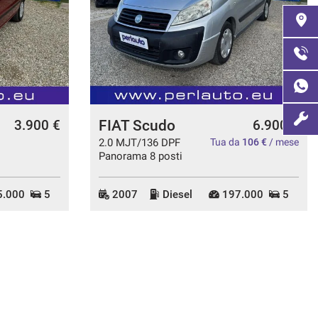
FIAT Scudo
3.900 €
6.900 €
2.0 MJT/136 DPF
Tua da
106 €
/ mese
Panorama 8 posti
.000
5
2007
Diesel
197.000
5