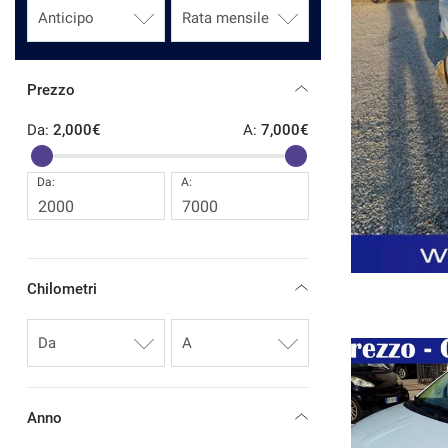
CONTATTI
Prezzo
CONTATTI
 €
/ mese
Da:
2,000€
A:
7,000€
NEWS
Da:
A:
AREA COMMERCIANTI
EICOLO
RICHIEDI INFO
Chilometri
Anno