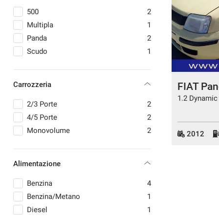
MERCEDES-BENZ
3
500
2
NISSAN
3
Multipla
1
OPEL
5
Panda
2
PEUGEOT
5
Scudo
1
PIAGGIO
1
RENAULT
3
Carrozzeria
FIAT Pa
SMART
2
1.2 Dynamic
SUBARU
1
2/3 Porte
2
SUZUKI
2
4/5 Porte
2
TATA
1
Monovolume
2
2012
TOYOTA
4
VOLKSWAGEN
7
Alimentazione
VOLVO
2
Benzina
4
Benzina/Metano
1
Diesel
1