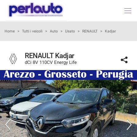
HOME
Home
>
Tutti i veicoli
>
Auto
>
Usato
>
RENAULT
>
Kadjar
LISTA VEICOLI
RENAULT Kadjar
dCi 8V 110CV Energy Life
ACQUISTIAMO USATO
AZIENDA
I NOSTRI SERVIZI
ASSISTENZA
DICONO DI NOI