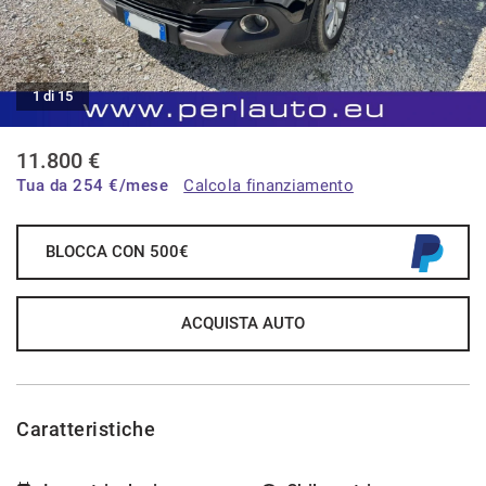
CONTATTI
1 di 15
CONTATTI
11.800 €
NEWS
Tua da
254
€/mese
Calcola finanziamento
AREA COMMERCIANTI
BLOCCA CON 500€
ACQUISTA AUTO
Caratteristiche