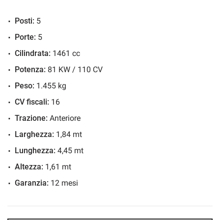
- SI CONSEGNA ANCHE A DOMICILIO.
ESP
Posti:
5
Filtro antiparticolato
- SI ACQUISTANO AUTO USATE CON PAGAMENTO
Porte:
5
Immobilizzatore elettronico
IMMEDIATO.
Cilindrata:
1461 cc
Lettore CD
Potenza:
81 KW / 110 CV
Sedile posteriore sdoppiato
Servosterzo
Peso:
1.455 kg
Navigatore satellitare
CV fiscali:
16
Specchietti laterali elettrici
Trazione:
Anteriore
Touch screen
Larghezza:
1,84 mt
Vivavoce
Lunghezza:
4,45 mt
Volante multifunzione
Altezza:
1,61 mt
Garanzia:
12 mesi