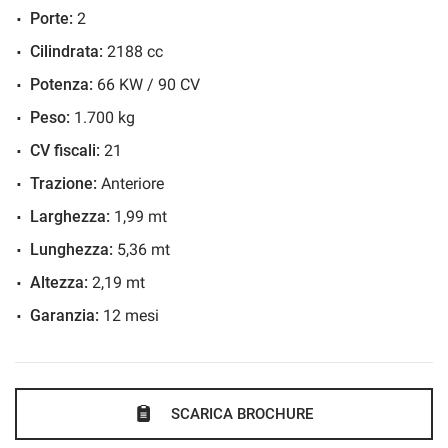
CLIENTE.
Porte:
2
- SI ACCETTANO PERMUTE, ANCHE DI VALORE
Cilindrata:
2188 cc
SUPERIORE.
Potenza:
66 KW / 90 CV
- SI CONSEGNA ANCHE A DOMICILIO.
Peso:
1.700 kg
CV fiscali:
21
- SI ACQUISTANO AUTO USATE CON PAGAMENTO
Trazione:
Anteriore
IMMEDIATO.
Larghezza:
1,99 mt
Lunghezza:
5,36 mt
Altezza:
2,19 mt
Garanzia:
12 mesi
SCARICA BROCHURE