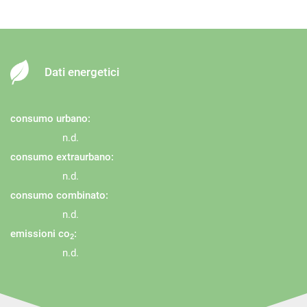
Dati energetici
consumo urbano:
n.d.
consumo extraurbano:
n.d.
consumo combinato:
n.d.
emissioni co
:
2
n.d.