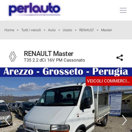
HOME
Home
>
Tutti i veicoli
>
Auto
>
Usato
>
RENAULT
>
Master
LISTA VEICOLI
RENAULT Master
T35 2.2 dCi 16V PM Cassonato
ACQUISTIAMO USATO
AZIENDA
VEICOLI COMMERCIALI
I NOSTRI SERVIZI
ASSISTENZA
DICONO DI NOI