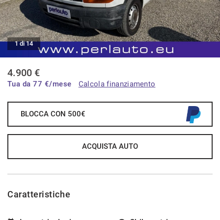
CONTATTI
1 di 14
CONTATTI
4.900 €
NEWS
Tua da
77
€/mese
Calcola finanziamento
AREA COMMERCIANTI
BLOCCA CON 500€
ACQUISTA AUTO
Caratteristiche