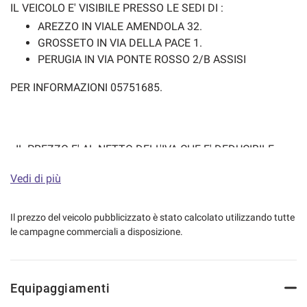
IL VEICOLO E' VISIBILE PRESSO LE SEDI DI :
AREZZO IN VIALE AMENDOLA 32.
GROSSETO IN VIA DELLA PACE 1.
PERUGIA IN VIA PONTE ROSSO 2/B ASSISI
PER INFORMAZIONI 05751685.
- IL PREZZO E' AL NETTO DELL'IVA CHE E' DEDUCIBILE
-UNICOPROPRIETARIO
Vedi di più
- LE FOTOGRAFIE SONO CORRISPONDENTI ALLA
VETTURA ED AL SUO
Il prezzo del veicolo pubblicizzato è stato calcolato utilizzando tutte
STATO D'USO.
le campagne commerciali a disposizione.
- E' POSSIBILE VISIONARE LA VETTURA ANCHE
ATTRAVERSO LA DIRETTA WHATSAPP.
Equipaggiamenti
- IL CHILOMETRAGGIO E' VERIFICATO E CERTIFICATO.