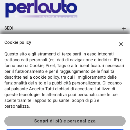
SEDI
Sede di Arezzo
Cookie policy
AZIENDA
Questo sito e gli strumenti di terze parti in esso integrati
Azienda
trattano dati personali (es. dati di navigazione o indirizzi IP) e
fanno uso di Cookie, Pixel, Tags o altri identificatori necessari
Contatti
per il funzionamento e per il raggiungimento delle finalità
descritte nella cookie policy, tra cui il miglioramento delle
funzionalità del sito e la pubblicità personalizzata. Cliccando
sul pulsante Accetta Tutti dichiari di accettare l'utilizzo di
queste tecnologie. In alternativa puoi personalizzare le tue
TORNA IN CIMA
scelte tramite l'apposito pulsante. Scopri di più e
personalizza.
Copyright © 2026 Jale Srl - P.IVA 13789781005 -
Leggi l'informativa
sulla privacy
-
Cookie Policy
Scopri di più e personalizza
Sito creato da: