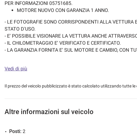
PER INFORMAZIONI 05751685.
MOTORE NUOVO CON GARANZIA 1 ANNO.
- LE FOTOGRAFIE SONO CORRISPONDENTI ALLA VETTURA 
STATO D'USO.
- E' POSSIBILE VISIONARE LA VETTURA ANCHE ATTRAVERS
- IL CHILOMETRAGGIO E' VERIFICATO E CERTIFICATO.
- LA GARANZIA FORNITA E' SUL MOTORE E CAMBIO, CON TUT
COMPONENTI AD ESSI COLLEGATI, PER LA DURATA DI 1 ANN
- IL TAGLIANDO COMPLETO VIENE EFFETTUATO, E CERTIFIC
Vedi di più
PRIMA DELLA CONSEGNA.
- LA LUCIDATURA DELLA CARROZZERIA E LA TOLETTATURA
ACCURATA DEGLI INTERNI VIENE EFFETTUATA PRIMA DELL
Il prezzo del veicolo pubblicizzato è stato calcolato utilizzando tutte
CONSEGNA.
- LA VETTURA E' DISPONIBILE PER QUALSIASI PROVA PRES
MECCANICI/TECNICI DI FIDUCIA SU RICHIESTA DEL CLIENTE
Altre informazioni sul veicolo
- SI ACCETTANO PERMUTE, ANCHE DI VALORE SUPERIORE.
- SI CONSEGNA ANCHE A DOMICILIO.
Posti:
2
- SI ACQUISTANO AUTO USATE CON PAGAMENTO IMMEDIAT