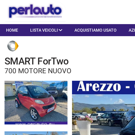
HOME
HOME
LISTA VEICOLI
ACQUISTIAMO USATO
AZ
LISTA VEICOLI
SMART ForTwo
ACQUISTIAMO USATO
700 MOTORE NUOVO
AZIENDA
I NOSTRI SERVIZI
ASSISTENZA
DICONO DI NOI