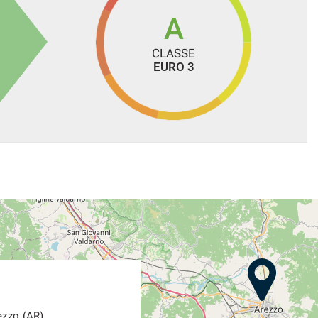
A
CLASSE
EURO 3
ezzo (AR)