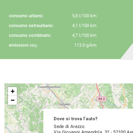
consumo urbano:
5,8 l/100 km
consumo extraurbano:
4,1 l/100 km
consumo combinato:
4,7 l/100 km
emissioni co
:
113.0 g/km
2
+
−
Dove si trova l'auto?
Sede di Arezzo
Via Giovanni Amendola, 32 - 52100 Ar