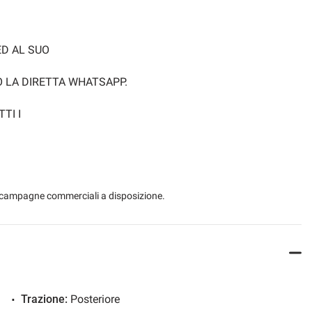
ED AL SUO
O LA DIRETTA WHATSAPP.
TI I
O O 2 ANNI.
ATO,
A
 le campagne commerciali a disposizione.
SO
.
Trazione:
Posteriore
O.