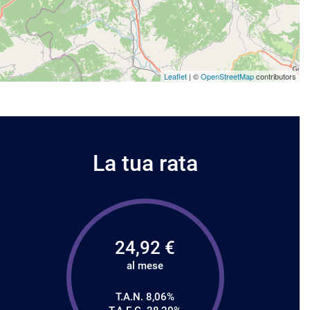
Leaflet
| ©
OpenStreetMap
contributors
La tua rata
24,92
€
al mese
T.A.N. 8,06%