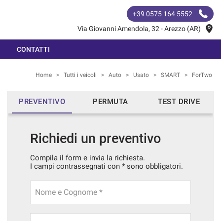
+39 0575 164 5552
Via Giovanni Amendola, 32 - Arezzo (AR)
CONTATTI
Home
>
Tutti i veicoli
>
Auto
>
Usato
>
SMART
>
ForTwo
PREVENTIVO
PERMUTA
TEST DRIVE
Richiedi un preventivo
Compila il form e invia la richiesta.
I campi contrassegnati con * sono obbligatori.
Nome e Cognome *