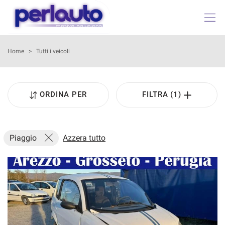
HOME
Home
>
Tutti i veicoli
LISTA VEICOLI
ORDINA PER
FILTRA (1)
ACQUISTIAMO USATO
AZIENDA
Piaggio
Azzera tutto
I NOSTRI SERVIZI
ASSISTENZA
DICONO DI NOI